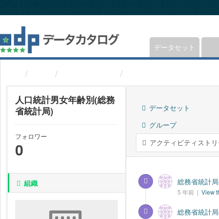
ス
キ
ッ
プ
し
データセット
て
内
組織
総務省統計局
人口統計男女年齢別(総
容
へ
人口統計男女年齢別(総務
データセット
省統計局)
グループ
フォロワー
アクティビティストリ
0
総務省統計局-
組織
5 年前 |
View t
総務省統計局-