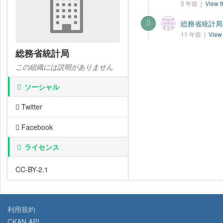
5 年前 |
View t
総務省統計局-
11 年前 |
View 
総務省統計局
この組織には説明がありません
ソーシャル
Twitter
Facebook
ライセンス
CC-BY-2.1
利用規約
CKAN API