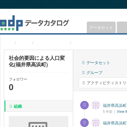
ス
キ
ッ
プ
し
データセット
て
内
組織
福井県高浜町
社会的要因による人口変
容
へ
社会的要因による人口変
データセット
化(福井県高浜町)
グループ
フォロワー
アクティビティストリ
0
福井県高浜町-
組織
5 年前 |
View t
福井県高浜町-