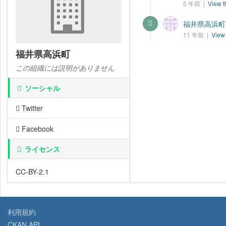
5 年前 |
View t
福井県高浜町-
11 年前 |
View 
福井県高浜町
この組織には説明がありません
ソーシャル
Twitter
Facebook
ライセンス
CC-BY-2.1
利用規約
CKAN API