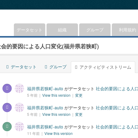
データセット
組織
グループ
利用規約
社会的要因による人口変化(福井県若狭町)
データセット
グループ
アクティビティストリーム
福井県若狭町-auto
がデータセット
社会的要因による人口
5 年前 |
View this version
|
変更
福井県若狭町-auto
がデータセット
社会的要因による人口
5 年前 |
View this version
|
変更
福井県若狭町-auto
がデータセット
社会的要因による人口
11 年前 |
View this version