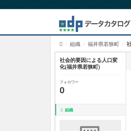
ス
キ
ッ
プ
し
て
内
組織
福井県若狭町
容
へ
社会的要因による人口変
化(福井県若狭町)
フォロワー
0
組織