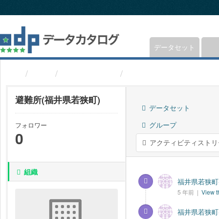
ス
キ
ッ
プ
し
データセット
て
内
組織
福井県若狭町
避難所(福井県若狭町)
容
へ
避難所(福井県若狭町)
データセット
グループ
フォロワー
0
アクティビティストリ
組織
福井県若狭町-
5 年前 |
View t
福井県若狭町-