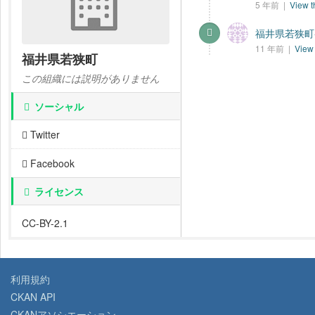
5 年前 |
View t
福井県若狭町-
11 年前 |
View 
福井県若狭町
この組織には説明がありません
ソーシャル
Twitter
Facebook
ライセンス
CC-BY-2.1
利用規約
CKAN API
CKANアソシエーション