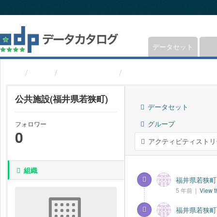
ス
キ
ッ
プ
し
データセット
て
内
組織
福井県若狭町
公共施設(福井県若狭町
容
へ
公共施設(福井県若狭町)
データセット
グループ
フォロワー
0
アクティビティストリ
組織
福井県若狭町-
5 年前 |
View t
福井県若狭町-