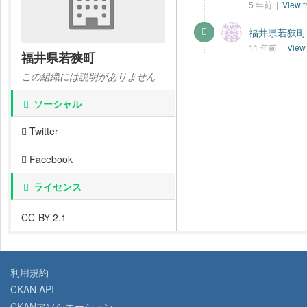
5 年前 |
View t
福井県若狭町-
11 年前 |
View 
福井県若狭町
この組織には説明がありません
ソーシャル
Twitter
Facebook
ライセンス
CC-BY-2.1
利用規約
CKAN API
CKANアソシエーション