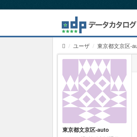
ス
キ
ッ
プ
し
て
内
ユーザ
東京都文京区-au
容
へ
東京都文京区-auto