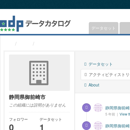
ス
キ
ッ
プ
し
データセット
て
内
組織
静岡県御前崎市
容
へ
データセット
アクティビティストリ
About
静岡県御前崎市
この組織には説明がありません
静岡県御前崎市
5 年前 |
View t
フォロワー
データセット
0
1
静岡県御前崎市