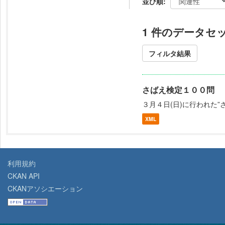
並び順
1 件のデータセ
フィルタ結果
さばえ検定１００問
３月４日(日)に行われた
XML
利用規約
CKAN API
CKANアソシエーション