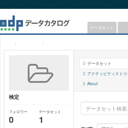
ス
キ
ッ
プ
し
データセット
て
内
グループ
検定
容
へ
データセット
アクティビティストリ
About
検定
フォロワー
データセット
0
1