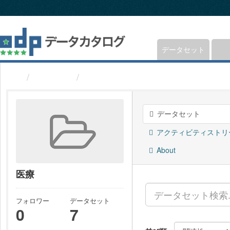
ス
キ
ッ
プ
し
データセット
て
内
グループ
医療
容
へ
データセット
アクティビティストリ
About
医療
フォロワー
データセット
0
7