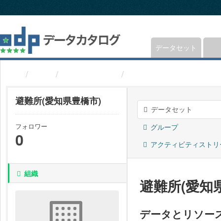
ス
キ
ッ
プ
し
データセット
て
内
組織
愛知県豊橋市
避難所(愛知県豊橋市)
容
へ
避難所(愛知県豊橋市)
データセット
フォロワー
グループ
0
アクティビティストリ
組織
避難所(愛知
データとリソー