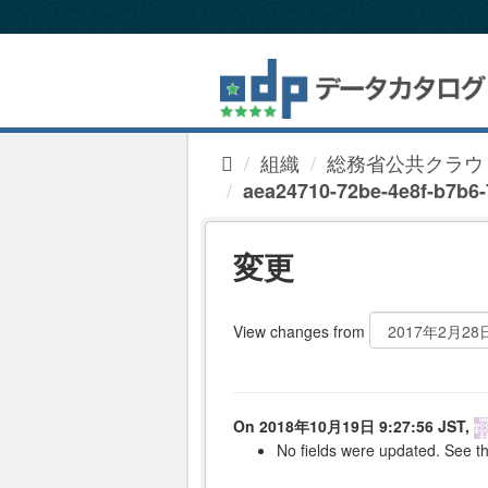
ス
キ
ッ
プ
し
て
内
組織
総務省公共クラウ
容
へ
aea24710-72be-4e8f-b7b6-7
変更
View changes from
On 2018年10月19日 9:27:56 JST,
No fields were updated. See th