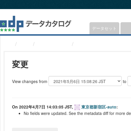
ス
キ
ッ
プ
し
データセット
て
内
組織
東京都新宿区
公共施設(東京都新宿区
容
へ
変更
View changes from
to
On 2022年4月7日 14:03:05 JST,
東京都新宿区-auto
:
No fields were updated. See the metadata diff for more det