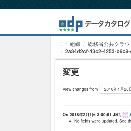
ス
キ
ッ
プ
し
て
内
組織
総務省公共クラウ
容
へ
2a34d2cf-43c2-4253-b8c8-c
変更
View changes from
On 2018年2月1日 3:00:51 JST,
No fields were updated. See th