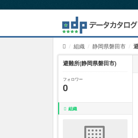
ス
キ
ッ
プ
し
て
内
組織
静岡県磐田市
容
へ
避難所(静岡県磐田市)
フォロワー
0
組織