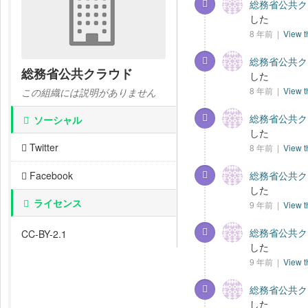
総務省公共クラ
した
8 年前 |
View t
総務省公共クラ
総務省公共クラウド
した
8 年前 |
View t
この組織には説明がありません
総務省公共クラ
ソーシャル
した
Twitter
8 年前 |
View t
Facebook
総務省公共クラ
した
ライセンス
9 年前 |
View t
総務省公共クラ
CC-BY-2.1
した
9 年前 |
View t
総務省公共クラ
した