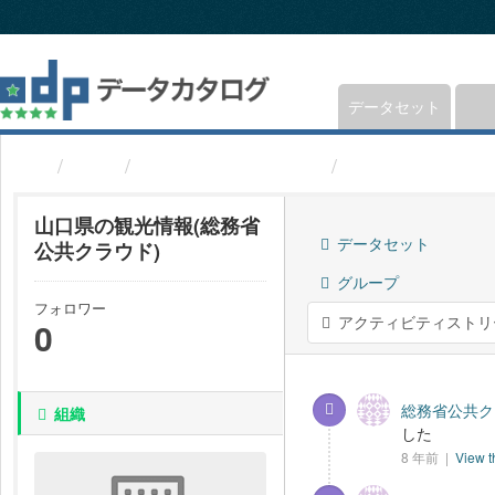
ス
キ
ッ
プ
し
データセット
て
内
組織
総務省公共クラウド
山口県の観光情
容
へ
山口県の観光情報(総務省
データセット
公共クラウド)
グループ
フォロワー
アクティビティストリ
0
総務省公共クラ
組織
した
8 年前 |
View t