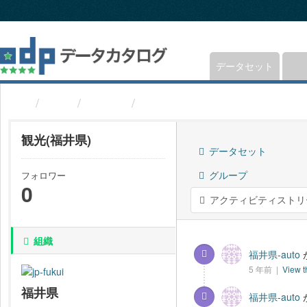
ス
キ
ッ
プ
し
データセット
て
内
組織
福井県
観光(福井県)
容
へ
観光(福井県)
データセット
グループ
フォロワー
0
アクティビティストリ
組織
福井県-auto
5 年前 |
View t
福井県
福井県-auto