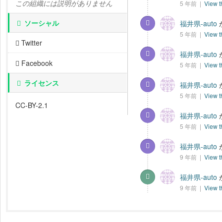
この組織には説明がありません
5 年前 |
View t
ソーシャル
福井県-auto
5 年前 |
View t
Twitter
福井県-auto
Facebook
5 年前 |
View t
ライセンス
福井県-auto
5 年前 |
View t
CC-BY-2.1
福井県-auto
5 年前 |
View t
福井県-auto
9 年前 |
View t
福井県-auto
9 年前 |
View t