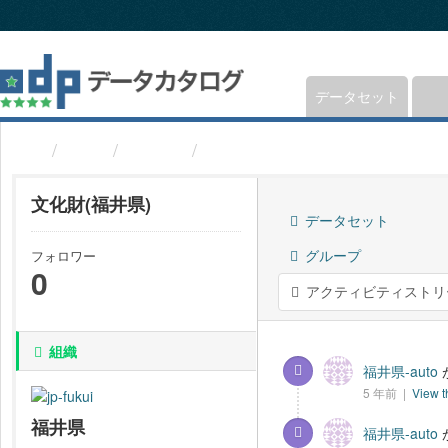
ス
キ
ッ
プ
し
データセット
て
内
組織
福井県
文化財(福井県)
容
へ
文化財(福井県)
データセット
グループ
フォロワー
0
アクティビティストリ
組織
福井県-auto
5 年前 |
View t
福井県
福井県-auto