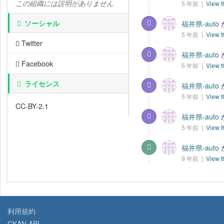
この組織には説明がありません
5 年前 |
View t
ソーシャル
福井県-auto
5 年前 |
View t
Twitter
福井県-auto
Facebook
5 年前 |
View t
ライセンス
福井県-auto
5 年前 |
View t
CC-BY-2.1
福井県-auto
5 年前 |
View t
福井県-auto
9 年前 |
View t
利用規約
CKAN API