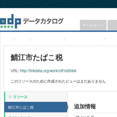
ス
キ
ッ
プ
し
データセット
て
内
組織
福井県鯖江市
鯖江市たばこ税
鯖江
容
へ
鯖江市たばこ税
URL:
http://linkdata.org/work/rdf1s5094i
このリソースのために作成されたビューはまだありません
リソース
追加情報
鯖江市たばこ税