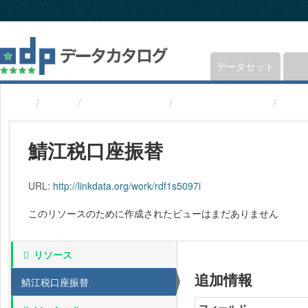
ス
キ
ッ
プ
し
データセット
て
内
組織
福井県鯖江市
鯖江税口座振替
鯖江
容
へ
鯖江税口座振替
URL:
http://linkdata.org/work/rdf1s5097i
このリソースのために作成されたビューはまだありません
リソース
追加情報
鯖江税口座振替