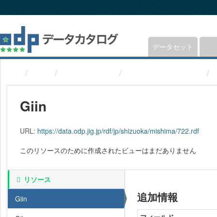
ス
キ
ッ
プ
し
データセット
て
内
組織
静岡県三島市
議員(静岡県三島市)
容
へ
Giin
URL:
https://data.odp.jig.jp/rdf/jp/shizuoka/mishima/722.rdf
このリソースのために作成されたビューはまだありません
リソース
追加情報
Giin