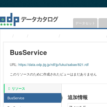
ス
キ
ッ
プ
し
データセット
て
内
組織
福井県鯖江市
バス便(福井県鯖江市)
容
へ
BusService
URL:
https://data.odp.jig.jp/rdf/jp/fukui/sabae/821.rdf
このリソースのために作成されたビューはまだありません
リソース
追加情報
BusService