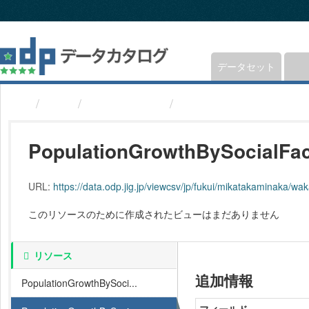
ス
キ
ッ
プ
し
データセット
て
内
組織
福井県若狭町
社会的要因による人口変
容
へ
PopulationGrowthBySocialFac
URL:
https://data.odp.jig.jp/viewcsv/jp/fukui/mikatakaminaka/wa
このリソースのために作成されたビューはまだありません
リソース
追加情報
PopulationGrowthBySoci...