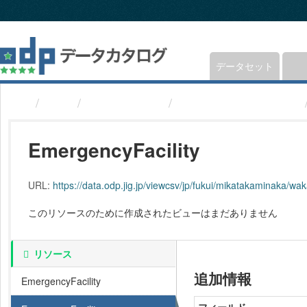
ス
キ
ッ
プ
し
データセット
て
内
組織
福井県若狭町
避難所(福井県若狭町)
容
へ
EmergencyFacility
URL:
https://data.odp.jig.jp/viewcsv/jp/fukui/mikatakaminaka/wa
このリソースのために作成されたビューはまだありません
リソース
追加情報
EmergencyFacility