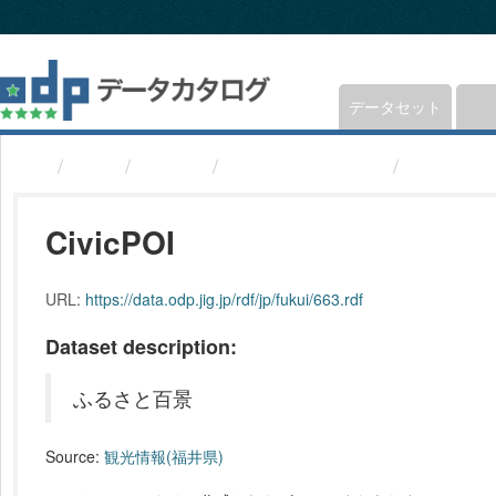
ス
キ
ッ
プ
し
データセット
て
内
組織
福井県
観光情報(福井県)
CivicPOI
容
へ
CivicPOI
URL:
https://data.odp.jig.jp/rdf/jp/fukui/663.rdf
Dataset description:
ふるさと百景
Source:
観光情報(福井県)