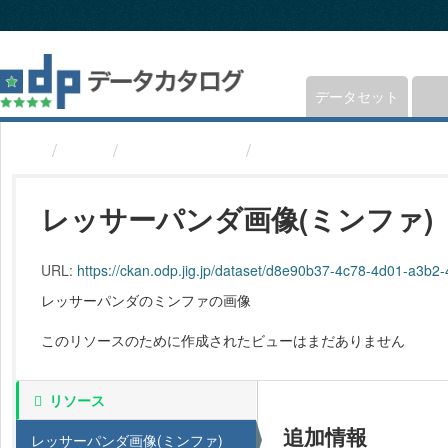
ス
キ
ッ
プ
し
データセット
て
内
組織
福井県鯖江市
レッサーパンダ画像(ミ
容
へ
レッサーパンダ画像(ミンファ)
URL:
https://ckan.odp.jig.jp/dataset/d8e90b37-4c78-4d01-a3b
レッサーパンダのミンファの画像
このリソースのために作成されたビューはまだありません
リソース
追加情報
レッサーパンダ画像(ミンファ)