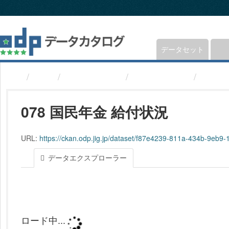
ス
キ
ッ
プ
し
データセット
て
内
組織
福井県鯖江市
鯖江市統計書
078
容
へ
078 国民年金 給付状況
URL:
https://ckan.odp.jig.jp/dataset/f87e4239-811a-434b-9eb9-
データエクスプローラー