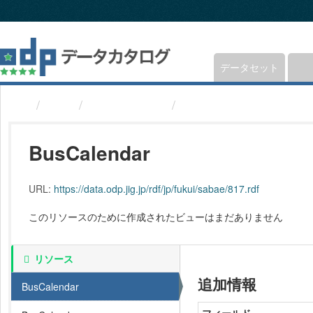
ス
キ
ッ
プ
し
データセット
て
内
組織
福井県鯖江市
バス運行日程(福井県鯖
容
へ
BusCalendar
URL:
https://data.odp.jig.jp/rdf/jp/fukui/sabae/817.rdf
このリソースのために作成されたビューはまだありません
リソース
追加情報
BusCalendar