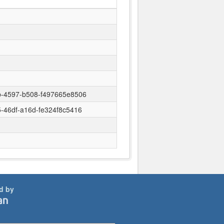
-4597-b508-f497665e8506
-46df-a16d-fe324f8c5416
d by