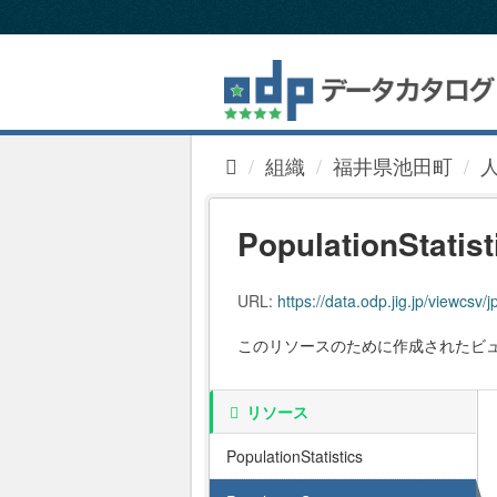
ス
キ
ッ
プ
し
て
内
組織
福井県池田町
容
へ
PopulationStatist
URL:
https://data.odp.jig.jp/viewcsv/
このリソースのために作成されたビ
リソース
PopulationStatistics