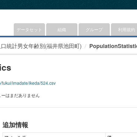
データセット
組織
グループ
利用規約
人口統計男女年齢別(福井県池田町)
PopulationStatisti
ics
jp/fukui/imadate/ikeda/524.csv
ューはまだありません
追加情報