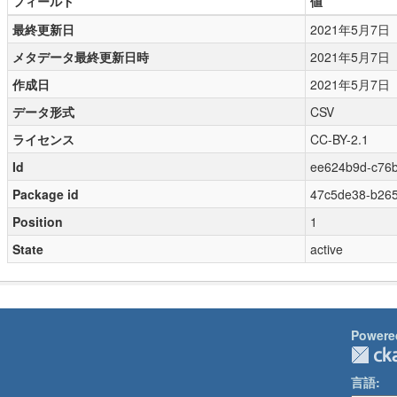
フィールド
値
最終更新日
2021年5月7日
メタデータ最終更新日時
2021年5月7日
作成日
2021年5月7日
データ形式
CSV
ライセンス
CC-BY-2.1
Id
ee624b9d-c76b
Package id
47c5de38-b265
Position
1
State
active
Powere
言語