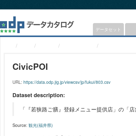
ス
キ
ッ
プ
し
データセット
て
内
組織
福井県
観光(福井県)
CivicPOI
容
へ
CivicPOI
URL:
https://data.odp.jig.jp/viewcsv/jp/fukui/803.csv
Dataset description:
「『若狭路ご膳』登録メニュー提供店」の「店
Source:
観光(福井県)