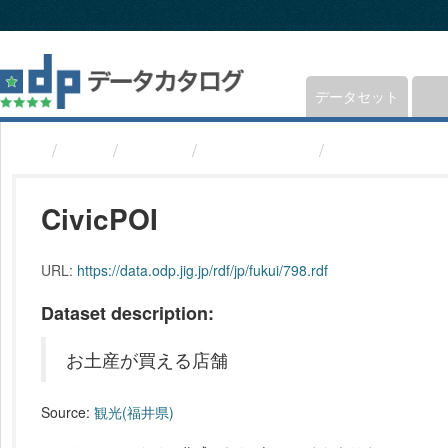
ス
キ
ッ
プ
し
データセット
て
内
組織
福井県
観光(福井県)
CivicPOI
容
へ
CivicPOI
URL:
https://data.odp.jig.jp/rdf/jp/fukui/798.rdf
Dataset description:
お土産が買える店舗
Source:
観光(福井県)