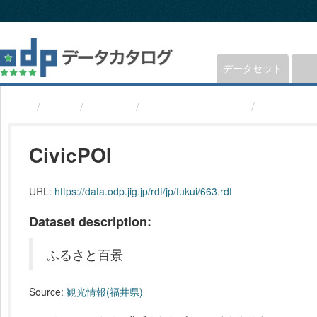
ス
キ
ッ
プ
し
データセット
て
内
組織
福井県
観光情報(福井県)
CivicPOI
容
へ
CivicPOI
URL:
https://data.odp.jig.jp/rdf/jp/fukui/663.rdf
Dataset description:
ふるさと百景
Source:
観光情報(福井県)